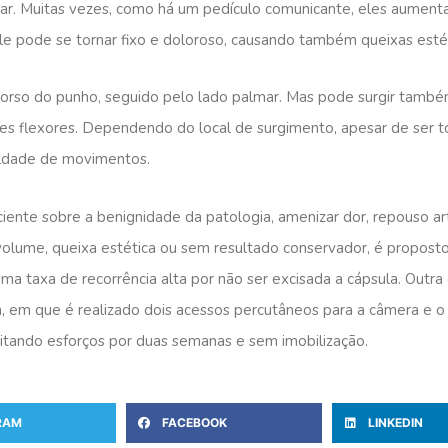
ular. Muitas vezes, como há um pedículo comunicante, eles aume
le pode se tornar fixo e doloroso, causando também queixas estét
orso do punho, seguido pelo lado palmar. Mas pode surgir tamb
s flexores. Dependendo do local de surgimento, apesar de ser t
uldade de movimentos.
ciente sobre a benignidade da patologia, amenizar dor, repouso art
 volume, queixa estética ou sem resultado conservador, é propost
 taxa de recorrência alta por não ser excisada a cápsula. Outra o
ica, em que é realizado dois acessos percutâneos para a câmera e 
 evitando esforços por duas semanas e sem imobilização.
RAM
FACEBOOK
LINKEDIN