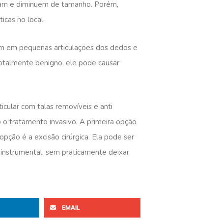
ntam e diminuem de tamanho. Porém,
icas no local.
ém em pequenas articulações dos dedos e
otalmente benigno, ele pode causar
icular com talas removíveis e anti
o o tratamento invasivo. A primeira opção
pção é a excisão cirúrgica. Ela pode ser
o instrumental, sem praticamente deixar
EMAIL