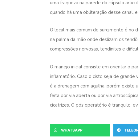
uma fraqueza na parede da cápsula artic
quando há uma obliteração desse canal, e
O local mais comum de surgimento é no d
na palma da mão onde deslizam os tendõe
compressões nervosas, tendinites e dific
O manejo inicial consiste em orientar o pa
inflamatório. Caso o cisto seja de grande
é a drenagem com agulha, porém existe uma
feita por via aberta ou por via artroscóp
cicatrizes. O pós operatório é tranquilo,
WHATSAPP
TELEG